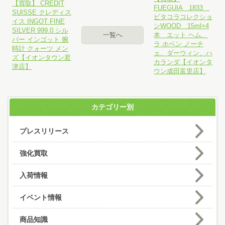
【買取】 CREDIT
FUEGUIA 1833
SUISSE クレディス
ビタコラコレクショ
イス INGOT FINE
ンWOOD 15ml×4
SILVER 999.0 シル
一覧へ
本 エット ヘム、
バー インゴット 腕
ラ ホベン ノーチ
時計 クォーツ メン
ェ、ダーウィン、ハ
ズ【イオンタウン君
カランダ【イオンタ
津店】
ウン成田富里店】
カテゴリー別
プレスリリース
強化買取
入荷情報
イベント情報
商品知識