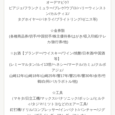
オーデマピゲ/
ピアジェ/フランクミュラー/ブレゲ/ウブロ/ハリーウィンスト
ン/カルティエ/
タグホイヤー/パネライ/ブライトリング/ゼニス等)
☆金券類
(各種商品券/切手/中国切手/株主優待券/はがき/収入印紙/テレ
カ/旅行券/他)
☆お酒【ブランデー/ウイスキー/ワイン/焼酎/日本酒/中国酒
等】
(レミーマルタン/ルイ13世/ヘネシー/マーテル/カミュ/クルボ
アジェ/
山崎12年/山崎18年/山崎25年/響17年/響21年/響30年/余市/竹
鶴/白州/バカラボトル/他)
☆工具
（マキタ/日立工機/マックス/パナソニック/ボッシュ/ヒルテ
ィ/タジマ/ミツトヨなどのエアー工具/
釘打機/ドリル/コンプレッサー/インパクト/パンチャー/ジグ