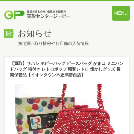
MENU
価値あるも
お知らせ
強化買い取り情報や各店舗の入荷情報
【買取】サハシ ポピーバッグ ビーズバッグ がま口 ミニハン
ドバッグ 箱付き レトロポップ 昭和レトロ 懐かしグッズ 長
期保管品【イオンタウン木更津請西店】