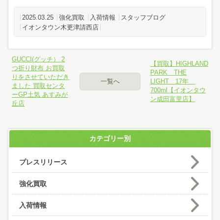
2025.03.25
強化買取
入荷情報
スタッフブログ
イオンタウン木更津請西店
GUCCI(グッチ） 2
【買取】HIGHLAND
つ折り財布 お買取
PARK THE
りをさせていただき
一覧へ
LIGHT 17年
ました 買取センタ
700ml【イオンタウ
ーGP土気 あすみが
ン成田富里店】
丘店
カテゴリー別
プレスリリース
強化買取
入荷情報