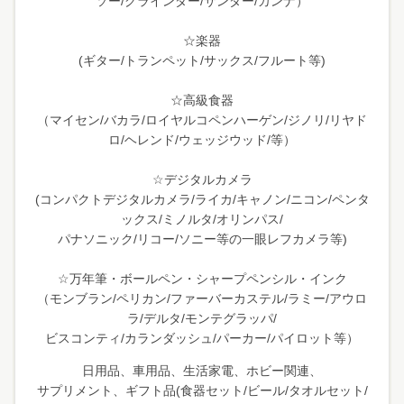
ソー/グラインダー/サンダー/カンナ）
☆楽器
(ギター/トランペット/サックス/フルート等)
☆高級食器
（マイセン/バカラ/ロイヤルコペンハーゲン/ジノリ/リヤド
ロ/ヘレンド/ウェッジウッド/等）
☆デジタルカメラ
(コンパクトデジタルカメラ/ライカ/キャノン/ニコン/ペンタ
ックス/ミノルタ/オリンパス/
パナソニック/リコー/ソニー等の一眼レフカメラ等)
☆万年筆・ボールペン・シャープペンシル・インク
（モンブラン/ペリカン/ファーバーカステル/ラミー/アウロ
ラ/デルタ/モンテグラッパ/
ビスコンティ/カランダッシュ/パーカー/パイロット等）
日用品、車用品、生活家電、ホビー関連、
サプリメント、ギフト品(食器セット/ビール/タオルセット/