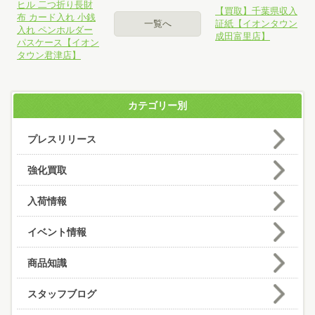
ヒル 二つ折り長財
【買取】千葉県収入
布 カード入れ 小銭
一覧へ
証紙【イオンタウン
入れ ペンホルダー
成田富里店】
パスケース【イオン
タウン君津店】
カテゴリー別
プレスリリース
強化買取
入荷情報
イベント情報
商品知識
スタッフブログ