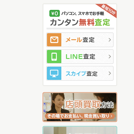
メ
LI
ス