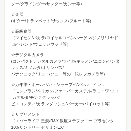
ソー/グラインダー/サンダー/カンナ等）
☆楽器
(ギター/トランペット/サックス/フルート等)
☆高級食器
（マイセン/バカラ/ロイヤルコペンハーゲン/ジノリ/リヤド
ロ/ヘレンド/ウェッジウッド等）
☆デジタルカメラ
(コンパクトデジタルカメラ/ライカ/キャノン/ニコン/ペンタ
ックス/ミノルタ/オリンパス/
パナソニック/リコー/ソニー等の一眼レフカメラ等)
☆万年筆・ボールペン・シャープペンシル・インク
（モンブラン/ペリカン/ファーバーカステル/ラミー/アウロ
ラ/デルタ/モンテグラッパ/
ビスコンティ/カランダッシュ/パーカー/パイロット等）
☆サプリメント
（エバーライフ 皇潤/R&Y 銀座ステファニー プラセンタ
100/サントリー セサミンEX/