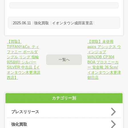
2025.06.11
強化買取
イオンタウン成田富里店
【買取】
【買取】未使用
TIFFANY&Co. ティ
asics アシックス ウ
ファニー ボールダ
ィンジョブ
ングル リング 指輪
WINJOB CP304
一覧へ
925刻印 シルバー
BOA プロスニーカ
SILVER 中古品【イ
ー 安全靴 26.5cm/
オンタウン木更津請
イオンタウン木更津
西店】
朝日店
カテゴリー別
プレスリリース
強化買取