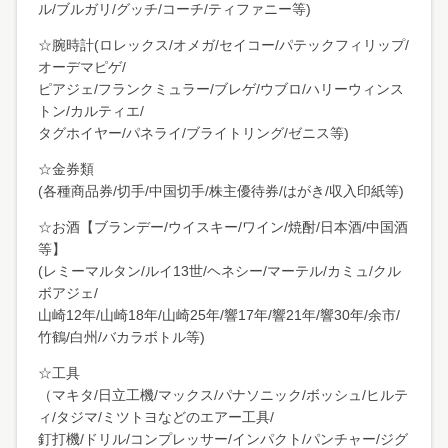
ル/ブルガリ/グッチ/コーチ/ティファニー等)
☆腕時計(ロレックス/オメガ/セイコー/パテックフィリップ/
オーデマピゲ/
ピアジェ/フランクミュラー/ブレゲ/ウブロ/ハリーウィンス
トン/カルティエ/
タグホイヤー/パネライ/ブライトリング/ゼニス等)
☆金券類
(各種商品券/切手/中国切手/株主優待券/はがき/収入印紙等)
☆お酒【ブランデー/ウイスキー/ワイン/焼酎/日本酒/中国酒
等】
(レミーマルタン/ルイ13世/ヘネシー/マーテル/カミュ/クル
ボアジェ/
山崎12年/山崎18年/山崎25年/響17年/響21年/響30年/余市/
竹鶴/白州/バカラボトル等)
☆工具
（マキタ/日立工機/マックス/パナソニック/ボッシュ/ヒルテ
ィ/タジマ/ミツトヨなどのエアー工具/
釘打機/ドリル/コンプレッサー/インパクト/パンチャー/ジグ