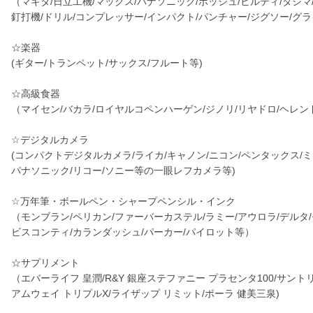
（マキタ/日立工機/マックス/パナソニック/ボッシュ/ヒルティ/タジ
釘打機/ドリル/コンプレッサー/インパクト/パンチャー/ジグソー/グ
☆楽器
(ギター/トランペット/サックス/フルート等)
☆高級食器
（マイセン/バカラ/ロイヤルコペンハーゲン/ジノリ/リヤドロ/ヘレン
☆デジタルカメラ
(コンパクトデジタルカメラ/ライカ/キャノン/ニコン/ペンタックス/ミ
パナソニック/リコー/ソニー等の一眼レフカメラ等)
☆万年筆・ボールペン・シャープペンシル・インク
（モンブラン/ペリカン/ファーバーカステル/ラミー/アウロラ/デルタ
ビスコンティ/カランダッシュ/パーカー/パイロット等）
☆サプリメント
（エバーライフ 皇潤/R&Y 銀座ステファニー プラセンタ100/サントリ
アムウェイ トリプルX/ライザップ リミット/ポーラ 健美三泉)