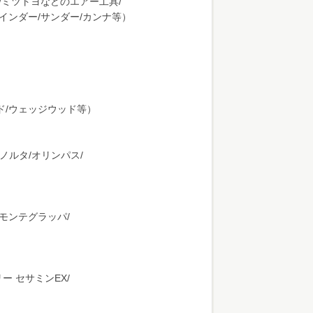
マ/ミツトヨなどのエアー工具/
ラインダー/サンダー/カンナ等）
ド/ウェッジウッド等）
ノルタ/オリンパス/
/モンテグラッパ/
ー セサミンEX/