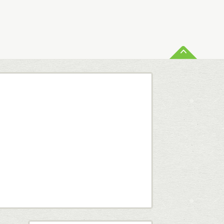
ペー
査定