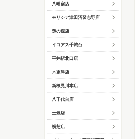
八幡宿店
モリシア津田沼習志野店
鵜の森店
イコアス千城台
平井駅北口店
木更津店
新検見川本店
八千代台店
土気店
横芝店