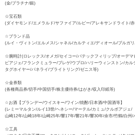
(金/プラチナ/銀)
☆宝石類
(ダイヤモンド/エメラルド/サファイア/ルビー/アレキサンドライト/赤
☆ブランド品
(ルイ・ヴィトン/エルメス/シャネル/カルティエ/ディオール/ブルガリ
☆腕時計(ロレックス/オメガ/セイコー/パテックフィリップ/オーデマ
ピアジェ/フランクミュラー/ブレゲ/ウブロ/ハリーウィンストン/カル
タグホイヤー/パネライ/ブライトリング/ゼニス等)
☆金券類
(各種商品券/切手/中国切手/株主優待券/はがき/収入印紙等)
☆お酒【ブランデー/ウイスキー/ワイン/焼酎/日本酒/中国酒等】
(レミーマルタン/ルイ13世/ヘネシー/マーテル/カミュ/クルボアジェ/
山崎12年/山崎18年/山崎25年/響17年/響21年/響30年/余市/竹鶴/白
☆工具