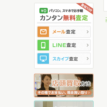
メ
LI
ス