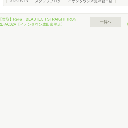
2025.06.13
スタッフブログ
イオンタウン木更津朝日店
パソコン、スマホでお手軽カンタン無料査定
【買取】ReFa BEAUTECH STRAIGHT IRON
一覧へ
RE-AC02A【イオンタウン成田富里店】
ール査定
NE査定
カイプ査定