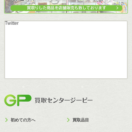
Twitter
買取セン
初めての方へ
買取品目