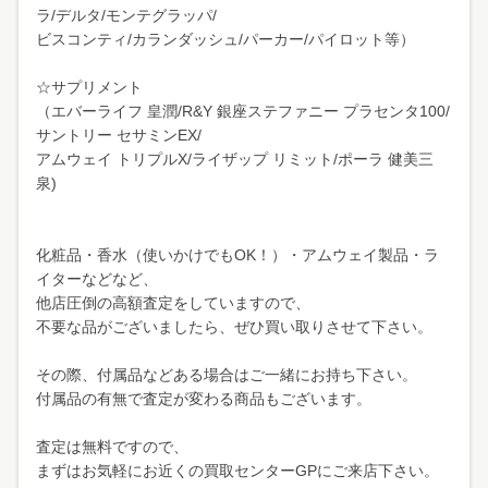
ラ/デルタ/モンテグラッパ/
ビスコンティ/カランダッシュ/パーカー/パイロット等）
☆サプリメント
（エバーライフ 皇潤/R&Y 銀座ステファニー プラセンタ100/
サントリー セサミンEX/
アムウェイ トリプルX/ライザップ リミット/ポーラ 健美三
泉)
化粧品・香水（使いかけでもOK！）・アムウェイ製品・ラ
イターなどなど、
他店圧倒の高額査定をしていますので、
不要な品がございましたら、ぜひ買い取りさせて下さい。
その際、付属品などある場合はご一緒にお持ち下さい。
付属品の有無で査定が変わる商品もございます。
査定は無料ですので、
まずはお気軽にお近くの買取センターGPにご来店下さい。