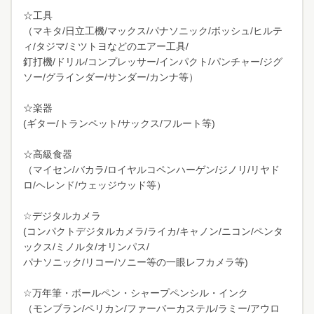
☆工具
（マキタ/日立工機/マックス/パナソニック/ボッシュ/ヒルテ
ィ/タジマ/ミツトヨなどのエアー工具/
釘打機/ドリル/コンプレッサー/インパクト/パンチャー/ジグ
ソー/グラインダー/サンダー/カンナ等）
☆楽器
(ギター/トランペット/サックス/フルート等)
☆高級食器
（マイセン/バカラ/ロイヤルコペンハーゲン/ジノリ/リヤド
ロ/ヘレンド/ウェッジウッド等）
☆デジタルカメラ
(コンパクトデジタルカメラ/ライカ/キャノン/ニコン/ペンタ
ックス/ミノルタ/オリンパス/
パナソニック/リコー/ソニー等の一眼レフカメラ等)
☆万年筆・ボールペン・シャープペンシル・インク
（モンブラン/ペリカン/ファーバーカステル/ラミー/アウロ