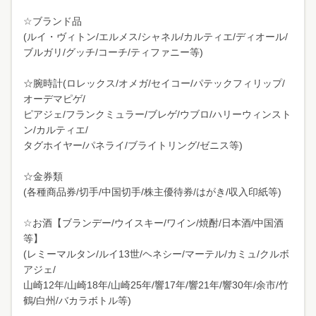
☆ブランド品
(ルイ・ヴィトン/エルメス/シャネル/カルティエ/ディオール/
ブルガリ/グッチ/コーチ/ティファニー等)
☆腕時計(ロレックス/オメガ/セイコー/パテックフィリップ/
オーデマピゲ/
ピアジェ/フランクミュラー/ブレゲ/ウブロ/ハリーウィンスト
ン/カルティエ/
タグホイヤー/パネライ/ブライトリング/ゼニス等)
☆金券類
(各種商品券/切手/中国切手/株主優待券/はがき/収入印紙等)
☆お酒【ブランデー/ウイスキー/ワイン/焼酎/日本酒/中国酒
等】
(レミーマルタン/ルイ13世/ヘネシー/マーテル/カミュ/クルボ
アジェ/
山崎12年/山崎18年/山崎25年/響17年/響21年/響30年/余市/竹
鶴/白州/バカラボトル等)