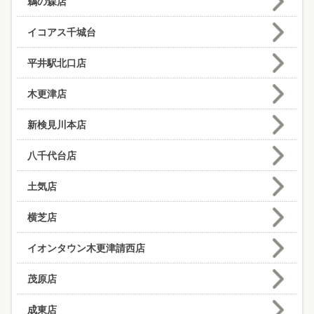
鵜の森店
イコアス千城台
平井駅北口店
木更津店
新検見川本店
八千代台店
土気店
横芝店
イオンタウン木更津請西店
茂原店
成東店