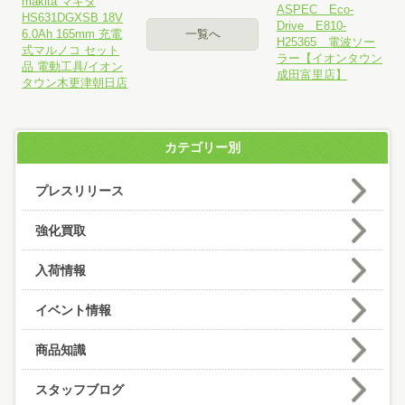
makita マキタ
ASPEC Eco-
HS631DGXSB 18V
Drive E810-
6.0Ah 165mm 充電
一覧へ
H25365 電波ソー
式マルノコ セット
ラー【イオンタウン
品 電動工具/イオン
成田富里店】
タウン木更津朝日店
カテゴリー別
プレスリリース
強化買取
入荷情報
イベント情報
商品知識
スタッフブログ