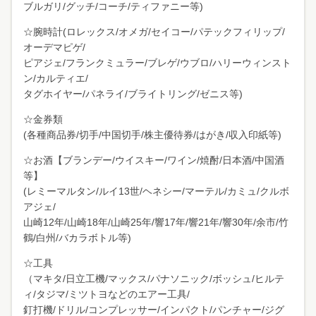
ブルガリ/グッチ/コーチ/ティファニー等)
☆腕時計(ロレックス/オメガ/セイコー/パテックフィリップ/
オーデマピゲ/
ピアジェ/フランクミュラー/ブレゲ/ウブロ/ハリーウィンスト
ン/カルティエ/
タグホイヤー/パネライ/ブライトリング/ゼニス等)
☆金券類
(各種商品券/切手/中国切手/株主優待券/はがき/収入印紙等)
☆お酒【ブランデー/ウイスキー/ワイン/焼酎/日本酒/中国酒
等】
(レミーマルタン/ルイ13世/ヘネシー/マーテル/カミュ/クルボ
アジェ/
山崎12年/山崎18年/山崎25年/響17年/響21年/響30年/余市/竹
鶴/白州/バカラボトル等)
☆工具
（マキタ/日立工機/マックス/パナソニック/ボッシュ/ヒルテ
ィ/タジマ/ミツトヨなどのエアー工具/
釘打機/ドリル/コンプレッサー/インパクト/パンチャー/ジグ