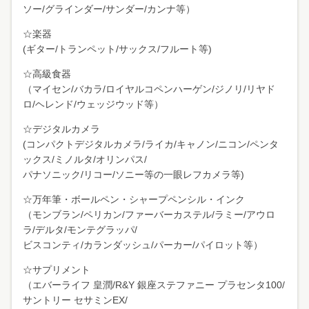
ソー/グラインダー/サンダー/カンナ等）
☆楽器
(ギター/トランペット/サックス/フルート等)
☆高級食器
（マイセン/バカラ/ロイヤルコペンハーゲン/ジノリ/リヤド
ロ/ヘレンド/ウェッジウッド等）
☆デジタルカメラ
(コンパクトデジタルカメラ/ライカ/キャノン/ニコン/ペンタ
ックス/ミノルタ/オリンパス/
パナソニック/リコー/ソニー等の一眼レフカメラ等)
☆万年筆・ボールペン・シャープペンシル・インク
（モンブラン/ペリカン/ファーバーカステル/ラミー/アウロ
ラ/デルタ/モンテグラッパ/
ビスコンティ/カランダッシュ/パーカー/パイロット等）
☆サプリメント
（エバーライフ 皇潤/R&Y 銀座ステファニー プラセンタ100/
サントリー セサミンEX/