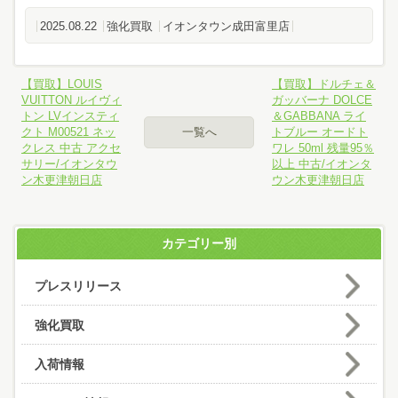
2025.08.22
強化買取
イオンタウン成田富里店
【買取】LOUIS
【買取】ドルチェ＆
VUITTON ルイヴィ
ガッバーナ DOLCE
トン LVインスティ
＆GABBANA ライ
クト M00521 ネッ
一覧へ
トブルー オードト
クレス 中古 アクセ
ワレ 50ml 残量95％
サリー/イオンタウ
以上 中古/イオンタ
ン木更津朝日店
ウン木更津朝日店
カテゴリー別
プレスリリース
強化買取
入荷情報