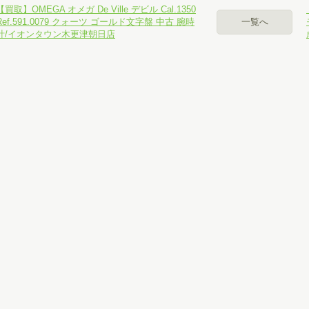
【買取】OMEGA オメガ De Ville デビル Cal.1350
Ref.591.0079 クォーツ ゴールド文字盤 中古 腕時
一覧へ
計/イオンタウン木更津朝日店