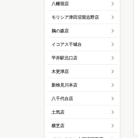
八幡宿店
モリシア津田沼習志野店
鵜の森店
イコアス千城台
平井駅北口店
木更津店
新検見川本店
八千代台店
土気店
横芝店