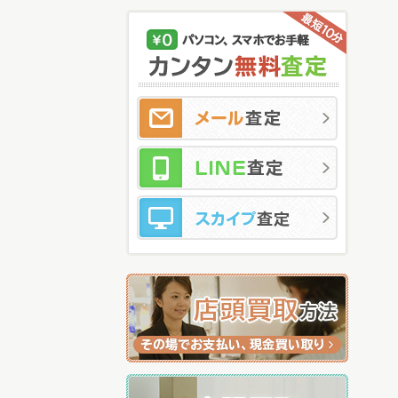
メ
LI
ス