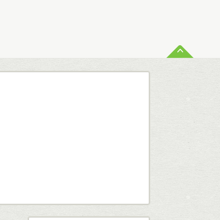
ペー
査定