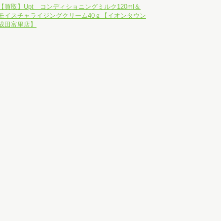
【買取】Upt コンディショニングミルク120ml＆
モイスチャライジングクリーム40ｇ【イオンタウン
成田富里店】