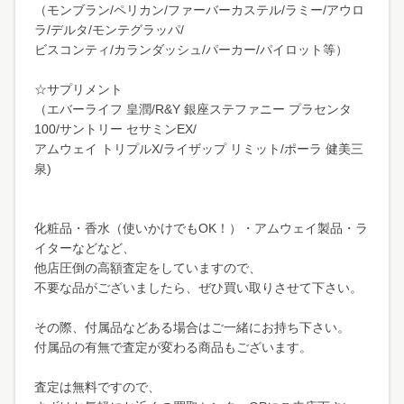
（モンブラン/ペリカン/ファーバーカステル/ラミー/アウロ
ラ/デルタ/モンテグラッパ/
ビスコンティ/カランダッシュ/パーカー/パイロット等）
☆サプリメント
（エバーライフ 皇潤/R&Y 銀座ステファニー プラセンタ
100/サントリー セサミンEX/
アムウェイ トリプルX/ライザップ リミット/ポーラ 健美三
泉)
化粧品・香水（使いかけでもOK！）・アムウェイ製品・ラ
イターなどなど、
他店圧倒の高額査定をしていますので、
不要な品がございましたら、ぜひ買い取りさせて下さい。
その際、付属品などある場合はご一緒にお持ち下さい。
付属品の有無で査定が変わる商品もございます。
査定は無料ですので、