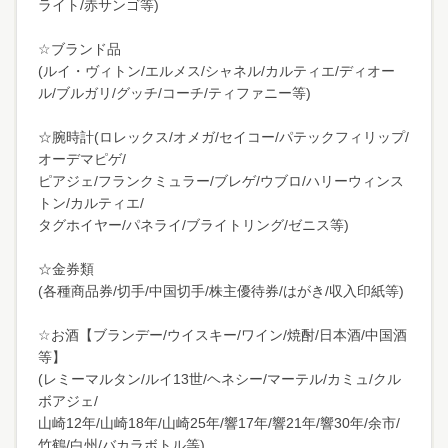
ライト/赤サンゴ等)
☆ブランド品
(ルイ・ヴィトン/エルメス/シャネル/カルティエ/ディオー
ル/ブルガリ/グッチ/コーチ/ティファニー等)
☆腕時計(ロレックス/オメガ/セイコー/パテックフィリップ/
オーデマピゲ/
ピアジェ/フランクミュラー/ブレゲ/ウブロ/ハリーウィンス
トン/カルティエ/
タグホイヤー/パネライ/ブライトリング/ゼニス等)
☆金券類
(各種商品券/切手/中国切手/株主優待券/はがき/収入印紙等)
☆お酒【ブランデー/ウイスキー/ワイン/焼酎/日本酒/中国酒
等】
(レミーマルタン/ルイ13世/ヘネシー/マーテル/カミュ/クル
ボアジェ/
山崎12年/山崎18年/山崎25年/響17年/響21年/響30年/余市/
竹鶴/白州/バカラボトル等)