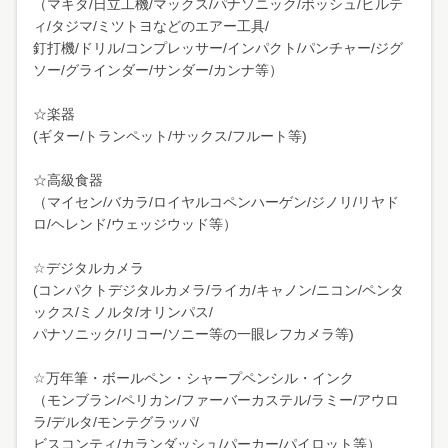
（マキタ/日立工機/マックス/パナソニック/ボッシュ/ヒルテ
ィ/タジマ/ミツトヨなどのエアー工具/
釘打機/ドリル/コンプレッサー/インパクト/パンチャー/ジグ
ソー/グラインダー/サンダー/カンナ等）
☆楽器
(ギター/トランペット/サックス/フルート等)
☆高級食器
（マイセン/バカラ/ロイヤルコペンハーゲン/ジノリ/リヤド
ロ/ヘレンド/ウェッジウッド等）
☆デジタルカメラ
(コンパクトデジタルカメラ/ライカ/キャノン/ニコン/ペンタ
ックス/ミノルタ/オリンパス/
パナソニック/リコー/ソニー等の一眼レフカメラ等)
☆万年筆・ボールペン・シャープペンシル・インク
（モンブラン/ペリカン/ファーバーカステル/ラミー/アウロ
ラ/デルタ/モンテグラッパ/
ビスコンティ/カランダッシュ/パーカー/パイロット等）