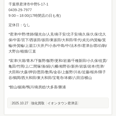
千葉県君津市中野
5-17-1
0439-29-7977
9:00～18:00(17時閉店の日も有)
定休日：なし
*君津/中野/杢師/陽光台/人見/南子安/北子安/南久保/久保/北久
保/中富/宮下/西坂田/坂田/東坂田/大和田/常代/貞元/内箕輪/箕
輪/外箕輪/上湯江/大井戸/小糸/中島/中/法木作/君津台/郡/白駒/
大野台/植畑/三直
*富津/大堀/青木/下飯野/飯野/更和/岩瀬/千種新田/小久保/佐貫/
亀田/竹岡/上/二間塚/湊/絹/八幡/相野谷/新井/岩坂/岩本/売津/
大田和/大森/押切/恩田/数馬/金谷/上飯野/川名/近藤/桜井/障子
谷/鶴岡/西大和田/東大和田/宝竜寺/本郷/八田沼/横山
*館山/鋸南/鴨川/南房総/大多喜/勝浦
2025.10.27
強化買取
イオンタウン君津店