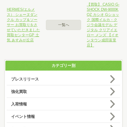
【買取】 CASIO G-
HERMES(エルメ
SHOCK DW-9000K
ス） シェーヌダン
QZ カシオ Gショッ
クル カップ＆ソー
ク 国際イルカ・ク
サー お買取りをさ
一覧へ
ジラ会議モデル デ
せていただきました
ジタル クリアイエ
買取センターGP 土
ロー メンズ 【イオ
気 あすみが丘店
ンタウン成田富里
店】
カテゴリー別
プレスリリース
強化買取
入荷情報
イベント情報