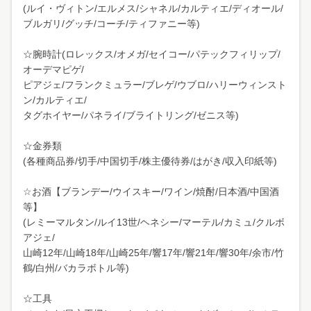
(ルイ・ヴィトン/エルメス/シャネル/カルティエ/ディオール/
ブルガリ/グッチ/コーチ/ティファニー等)
☆腕時計(ロレックス/オメガ/セイコー/パテックフィリップ/
オーデマピゲ/
ピアジェ/フランクミュラー/ブレゲ/ウブロ/ハリーウィンスト
ン/カルティエ/
タグホイヤー/パネライ/ブライトリング/ゼニス等)
☆金券類
(各種商品券/切手/中国切手/株主優待券/はがき/収入印紙等)
☆お酒【ブランデー/ウイスキー/ワイン/焼酎/日本酒/中国酒
等】
(レミーマルタン/ルイ13世/ヘネシー/マーテル/カミュ/クルボ
アジェ/
山崎12年/山崎18年/山崎25年/響17年/響21年/響30年/余市/竹
鶴/白州/バカラボトル等)
☆工具