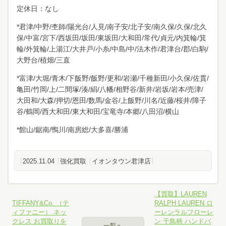
定休日：なし
*君津/中野/杢師/陽光台/人見/南子安/北子安/南久保/久保/北久
保/中富/宮下/西坂田/坂田/東坂田/大和田/常代/貞元/内箕輪/箕
輪/外箕輪/上湯江/大井戸/小糸/中島/中/法木作/君津台/郡/白駒/
大野台/植畑/三直
*富津/大堀/青木/下飯野/飯野/更和/岩瀬/千種新田/小久保/佐貫/
亀田/竹岡/上/二間塚/湊/絹/八幡/相野谷/新井/岩坂/岩本/売津/
大田和/大森/押切/恩田/数馬/金谷/上飯野/川名/近藤/桜井/障子
谷/鶴岡/西大和田/東大和田/宝竜寺/本郷/八田沼/横山
*館山/鋸南/鴨川/南房総/大多喜/勝浦
2025.11.04
強化買取
イオンタウン君津店
【買取】LAUREN
TIFFANY&Co. （テ
RALPH LAUREN ロ
ィファニー） ネッ
ーレンラルフローレ
クレス お買取りを
ン 千鳥柄 ハンドバ
一覧へ