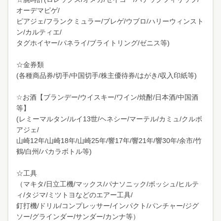
オーデマピゲ/
ピアジェ/フランクミュラー/ブレゲ/ウブロ/ハリーウィンスト
ン/カルティエ/
タグホイヤー/パネライ/ブライトリング/ゼニス等)
☆金券類
(各種商品券/切手/中国切手/株主優待券/はがき/収入印紙等)
☆お酒【ブランデー/ウイスキー/ワイン/焼酎/日本酒/中国酒
等】
(レミーマルタン/ルイ13世/ヘネシー/マーテル/カミュ/クルボ
アジェ/
山崎12年/山崎18年/山崎25年/響17年/響21年/響30年/余市/竹
鶴/白州/バカラボトル等)
☆工具
（マキタ/日立工機/マックス/パナソニック/ボッシュ/ヒルテ
ィ/タジマ/ミツトヨなどのエアー工具/
釘打機/ドリル/コンプレッサー/インパクト/パンチャー/ジグ
ソー/グラインダー/サンダー/カンナ等）