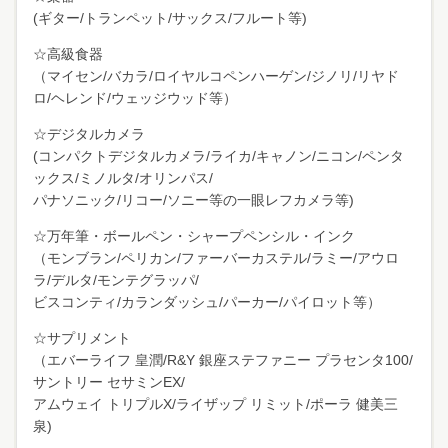
(ギター/トランペット/サックス/フルート等)
☆高級食器
（マイセン/バカラ/ロイヤルコペンハーゲン/ジノリ/リヤド
ロ/ヘレンド/ウェッジウッド等）
☆デジタルカメラ
(コンパクトデジタルカメラ/ライカ/キャノン/ニコン/ペンタ
ックス/ミノルタ/オリンパス/
パナソニック/リコー/ソニー等の一眼レフカメラ等)
☆万年筆・ボールペン・シャープペンシル・インク
（モンブラン/ペリカン/ファーバーカステル/ラミー/アウロ
ラ/デルタ/モンテグラッパ/
ビスコンティ/カランダッシュ/パーカー/パイロット等）
☆サプリメント
（エバーライフ 皇潤/R&Y 銀座ステファニー プラセンタ100/
サントリー セサミンEX/
アムウェイ トリプルX/ライザップ リミット/ポーラ 健美三
泉)