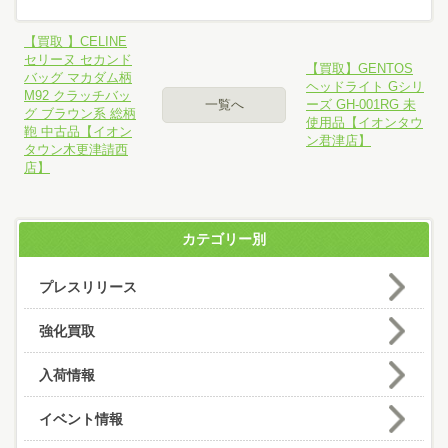
【買取 】CELINE
セリーヌ セカンド
【買取】GENTOS
バッグ マカダム柄
ヘッドライト Gシリ
M92 クラッチバッ
一覧へ
ーズ GH-001RG 未
グ ブラウン系 総柄
使用品【イオンタウ
鞄 中古品【イオン
ン君津店】
タウン木更津請西
店】
カテゴリー別
プレスリリース
強化買取
入荷情報
イベント情報