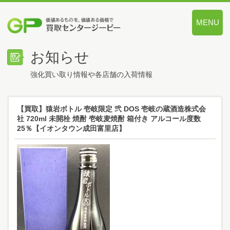
MENU
価値あるも
お知らせ
強化買い取り情報や各店舗の入荷情報
【買取】猿岩ボトル 壱岐限定 弐 DOS 壱岐の蔵酒造株式会
社 720ml 未開栓 焼酎 壱岐麦焼酎 箱付き アルコール度数
25％【イオンタウン成田富里店】