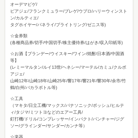
オーデマピゲ/
ピアジェ/フランクミュラー/ブレゲ/ウブロ/ハリーウィンスト
ン/カルティエ/
タグホイヤー/パネライ/ブライトリング/ゼニス等)
☆金券類
(各種商品券/切手/中国切手/株主優待券/はがき/収入印紙等)
☆お酒【ブランデー/ウイスキー/ワイン/焼酎/日本酒/中国酒
等】
(レミーマルタン/ルイ13世/ヘネシー/マーテル/カミュ/クルボ
アジェ/
山崎12年/山崎18年/山崎25年/響17年/響21年/響30年/余市/竹
鶴/白州/バカラボトル等)
☆工具
（マキタ/日立工機/マックス/パナソニック/ボッシュ/ヒルテ
ィ/タジマ/ミツトヨなどのエアー工具/
釘打機/ドリル/コンプレッサー/インパクト/パンチャー/ジグ
ソー/グラインダー/サンダー/カンナ等）
☆楽器