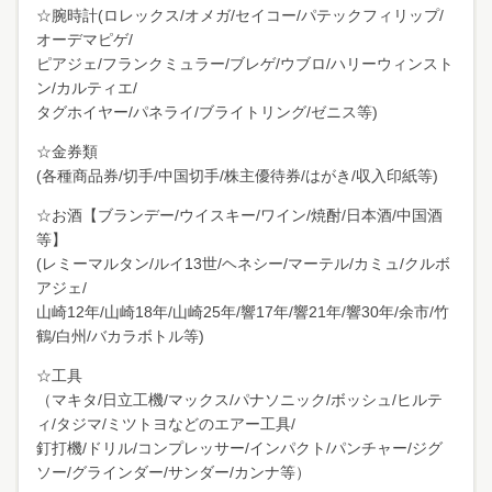
☆腕時計(ロレックス/オメガ/セイコー/パテックフィリップ/
オーデマピゲ/
ピアジェ/フランクミュラー/ブレゲ/ウブロ/ハリーウィンスト
ン/カルティエ/
タグホイヤー/パネライ/ブライトリング/ゼニス等)
☆金券類
(各種商品券/切手/中国切手/株主優待券/はがき/収入印紙等)
☆お酒【ブランデー/ウイスキー/ワイン/焼酎/日本酒/中国酒
等】
(レミーマルタン/ルイ13世/ヘネシー/マーテル/カミュ/クルボ
アジェ/
山崎12年/山崎18年/山崎25年/響17年/響21年/響30年/余市/竹
鶴/白州/バカラボトル等)
☆工具
（マキタ/日立工機/マックス/パナソニック/ボッシュ/ヒルテ
ィ/タジマ/ミツトヨなどのエアー工具/
釘打機/ドリル/コンプレッサー/インパクト/パンチャー/ジグ
ソー/グラインダー/サンダー/カンナ等）