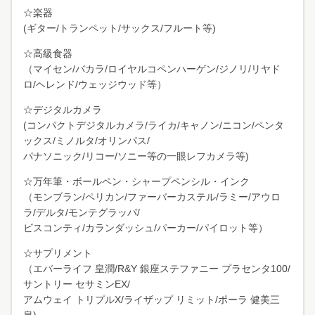
☆楽器
(ギター/トランペット/サックス/フルート等)
☆高級食器
（マイセン/バカラ/ロイヤルコペンハーゲン/ジノリ/リヤド
ロ/ヘレンド/ウェッジウッド等）
☆デジタルカメラ
(コンパクトデジタルカメラ/ライカ/キャノン/ニコン/ペンタ
ックス/ミノルタ/オリンパス/
パナソニック/リコー/ソニー等の一眼レフカメラ等)
☆万年筆・ボールペン・シャープペンシル・インク
（モンブラン/ペリカン/ファーバーカステル/ラミー/アウロ
ラ/デルタ/モンテグラッパ/
ビスコンティ/カランダッシュ/パーカー/パイロット等）
☆サプリメント
（エバーライフ 皇潤/R&Y 銀座ステファニー プラセンタ100/
サントリー セサミンEX/
アムウェイ トリプルX/ライザップ リミット/ポーラ 健美三