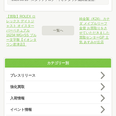
【買取】ROLEX ロ
純金製（K24） カナ
レックス デイトジ
ダ メイプルリーフ
ャスト オイスター
金貨 お買取りをさ
パーペチュアル
一覧へ
せていただきました
16234 WG×SS ブル
買取センターGP 土
ー文字盤【イオンタ
気 あすみが丘店
ウン君津店】
カテゴリー別
プレスリリース
強化買取
入荷情報
イベント情報