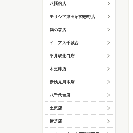
八幡宿店
モリシア津田沼習志野店
鵜の森店
イコアス千城台
平井駅北口店
木更津店
新検見川本店
八千代台店
土気店
横芝店