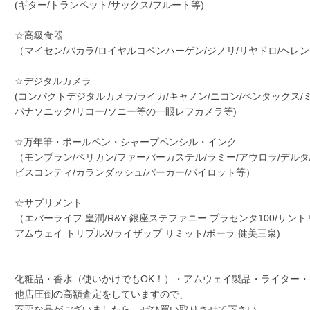
(ギター/トランペット/サックス/フルート等)
☆高級食器
（マイセン/バカラ/ロイヤルコペンハーゲン/ジノリ/リヤドロ/ヘレ
☆デジタルカメラ
(コンパクトデジタルカメラ/ライカ/キャノン/ニコン/ペンタックス/
パナソニック/リコー/ソニー等の一眼レフカメラ等)
☆万年筆・ボールペン・シャープペンシル・インク
（モンブラン/ペリカン/ファーバーカステル/ラミー/アウロラ/デルタ
ビスコンティ/カランダッシュ/パーカー/パイロット等）
☆サプリメント
（エバーライフ 皇潤/R&Y 銀座ステファニー プラセンタ100/サント
アムウェイ トリプルX/ライザップ リミット/ポーラ 健美三泉)
化粧品・香水（使いかけでもOK！）・アムウェイ製品・ライター
他店圧倒の高額査定をしていますので、
不要な品がございましたら、ぜひ買い取りさせて下さい。