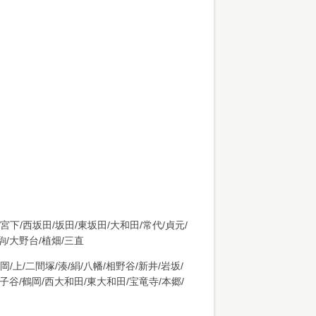
/宮下/西坂田/坂田/東坂田/大和田/常代/貞元/
駒/大野台/植畑/三直
岡/上/二間塚/湊/絹/八幡/相野谷/新井/岩坂/
障子谷/鶴岡/西大和田/東大和田/宝竜寺/本郷/