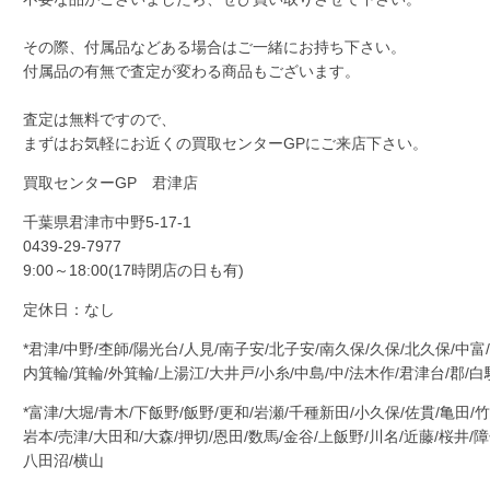
その際、付属品などある場合はご一緒にお持ち下さい。
付属品の有無で査定が変わる商品もございます。
査定は無料ですので、
まずはお気軽にお近くの買取センターGPにご来店下さい。
買取センターGP 君津店
千葉県君津市中野
5-17-1
0439-29-7977
9:00～18:00(17時閉店の日も有)
定休日：なし
*君津/中野/杢師/陽光台/人見/南子安/北子安/南久保/久保/北久保/中富
内箕輪/箕輪/外箕輪/上湯江/大井戸/小糸/中島/中/法木作/君津台/郡/白
*富津/大堀/青木/下飯野/飯野/更和/岩瀬/千種新田/小久保/佐貫/亀田/竹
岩本/売津/大田和/大森/押切/恩田/数馬/金谷/上飯野/川名/近藤/桜井/
八田沼/横山