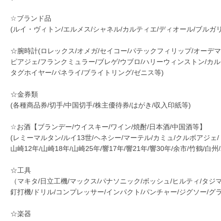
☆ブランド品
(ルイ・ヴィトン/エルメス/シャネル/カルティエ/ディオール/ブルガリ
☆腕時計(ロレックス/オメガ/セイコー/パテックフィリップ/オーデマ
ピアジェ/フランクミュラー/ブレゲ/ウブロ/ハリーウィンストン/カル
タグホイヤー/パネライ/ブライトリング/ゼニス等)
☆金券類
(各種商品券/切手/中国切手/株主優待券/はがき/収入印紙等)
☆お酒【ブランデー/ウイスキー/ワイン/焼酎/日本酒/中国酒等】
(レミーマルタン/ルイ13世/ヘネシー/マーテル/カミュ/クルボアジェ/
山崎12年/山崎18年/山崎25年/響17年/響21年/響30年/余市/竹鶴/白
☆工具
（マキタ/日立工機/マックス/パナソニック/ボッシュ/ヒルティ/タジ
釘打機/ドリル/コンプレッサー/インパクト/パンチャー/ジグソー/グ
☆楽器