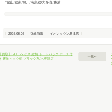
*館山/鋸南/鴨川/南房総/大多喜/勝浦
パソコン、スマホでお手軽カンタン無料査定
ール査定
2026.06.02
強化買取
イオンタウン君津店
NE査定
【買取】GUESS ゲス 総柄 トートバッグ ポーチ付
一覧へ
カイプ査定
き 裏地ヒョウ柄 ブラック系/木更津店