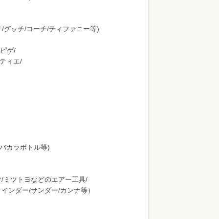
/グッチ/コーチ/ティファニー等)
ピゲ/
ティエ/
州/バカラボトル等)
マ/ミツトヨなどのエアー工具/
ラインダー/サンダー/カンナ等）