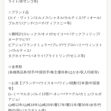
ライト/赤サンゴ等)
☆ブランド品
(ルイ・ヴィトン/エルメス/シャネル/カルティエ/ディオール/
ブルガリ/グッチ/コーチ/ティファニー等)
☆腕時計(ロレックス/オメガ/セイコー/パテックフィリップ/
オーデマピゲ/
ピアジェ/フランクミュラー/ブレゲ/ウブロ/ハリーウィンスト
ン/カルティエ/
タグホイヤー/パネライ/ブライトリング/ゼニス等)
☆金券類
(各種商品券/切手/中国切手/株主優待券/はがき/収入印紙等)
☆お酒【ブランデー/ウイスキー/ワイン/焼酎/日本酒/中国酒
等】
(レミーマルタン/ルイ13世/ヘネシー/マーテル/カミュ/クルボ
アジェ/
山崎12年/山崎18年/山崎25年/響17年/響21年/響30年/余市/竹
鶴/白州/バカラボトル等)