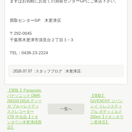
まずはお気軽にお近くの買取センターGPにご来店下さい。
買取センターGP 木更津店
〒292-0045
千葉県木更津市清見台２丁目１−３
TEL：0438-23-2224
2026.07.07
スタッフブログ
木更津店
【買取 】Panasonic
パナソニック DMR-
【買取】
2W103 DIGA ディー
GIVENCHY ジバン
ガ ブルーレイディ
シイ イレジスティ
一覧へ
スクレコーダー
ブル ボディミルク
1TB 中古品【イオ
200ml【イオンタウ
ンタウン木更津請西
ン君津店】
店】