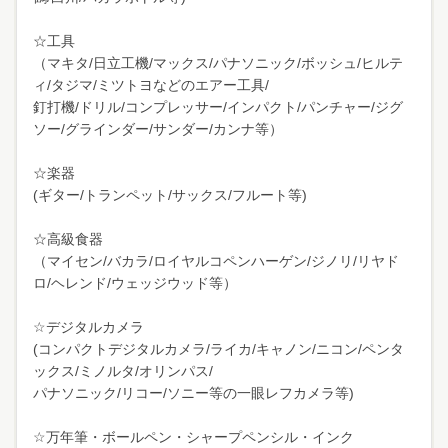
☆工具
（マキタ/日立工機/マックス/パナソニック/ボッシュ/ヒルテ
ィ/タジマ/ミツトヨなどのエアー工具/
釘打機/ドリル/コンプレッサー/インパクト/パンチャー/ジグ
ソー/グラインダー/サンダー/カンナ等）
☆楽器
(ギター/トランペット/サックス/フルート等)
☆高級食器
（マイセン/バカラ/ロイヤルコペンハーゲン/ジノリ/リヤド
ロ/ヘレンド/ウェッジウッド等）
☆デジタルカメラ
(コンパクトデジタルカメラ/ライカ/キャノン/ニコン/ペンタ
ックス/ミノルタ/オリンパス/
パナソニック/リコー/ソニー等の一眼レフカメラ等)
☆万年筆・ボールペン・シャープペンシル・インク