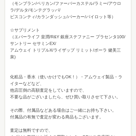
（モンブラン/ペリカン/ファーバーカステル/ラミー/アウロ
ラ/デルタ/モンテグラッパ/
ビスコンティ/カランダッシュ/パーカー/パイロット等）
☆サプリメント
（エバーライフ 皇潤/R&Y 銀座ステファニー プラセンタ100/
サントリー セサミンEX/
アムウェイ トリプルX/ライザップ リミット/ポーラ 健美三
泉)
化粧品・香水（使いかけでもOK！）・アムウェイ製品・ラ
イターなどなど、
他店圧倒の高額査定をしていますので、
不要な品がございましたら、ぜひ買い取りさせて下さい。
その際、付属品などある場合はご一緒にお持ち下さい。
付属品の有無で査定が変わる商品もございます。
査定は無料ですので、