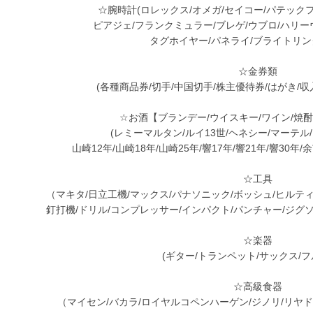
☆腕時計(ロレックス/オメガ/セイコー/パテック
ピアジェ/フランクミュラー/ブレゲ/ウブロ/ハリー
タグホイヤー/パネライ/ブライトリン
☆金券類
(各種商品券/切手/中国切手/株主優待券/はがき/収
☆お酒【ブランデー/ウイスキー/ワイン/焼酎
(レミーマルタン/ルイ13世/ヘネシー/マーテル
山崎12年/山崎18年/山崎25年/響17年/響21年/響30年/
☆工具
（マキタ/日立工機/マックス/パナソニック/ボッシュ/ヒルテ
釘打機/ドリル/コンプレッサー/インパクト/パンチャー/ジグ
☆楽器
(ギター/トランペット/サックス/フ
☆高級食器
（マイセン/バカラ/ロイヤルコペンハーゲン/ジノリ/リヤド