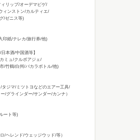
フィリップ/オーデマピゲ/
ウィンストン/カルティエ/
グ/ゼニス等)
入印紙/テレカ/旅行券/他)
/日本酒/中国酒等】
/カミュ/クルボアジェ/
余市/竹鶴/白州/バカラボトル/他)
ィ/タジマ/ミツトヨなどのエアー工具/
ソー/グラインダー/サンダー/カンナ）
ルート等)
ロ/ヘレンド/ウェッジウッド/等）