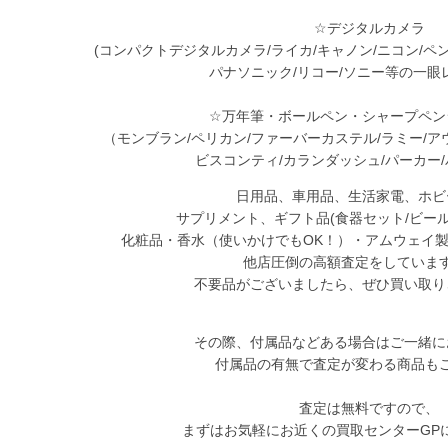
☆デジタルカメラ
(コンパクトデジタルカメラ/ライカ/キャノン/ニコン/ペ
パナソニック/リコー/ソニー等の一眼
☆万年筆・ボールペン・シャープペン
（モンブラン/ペリカン/ファーバーカステル/ラミー/ア
ビスコンティ/カランダッシュ/パーカー
日用品、車用品、生活家電、ホビ
サプリメント、ギフト品(食器セット/ビール
化粧品・香水（使いかけでもOK！）・アムウェイ
他店圧倒の高額査定をしていま
不要品がございましたら、ぜひ買い取り
その際、付属品などある場合はご一緒に
付属品の有無で査定が変わる商品も
査定は無料ですので、
まずはお気軽にお近くの買取センターGP