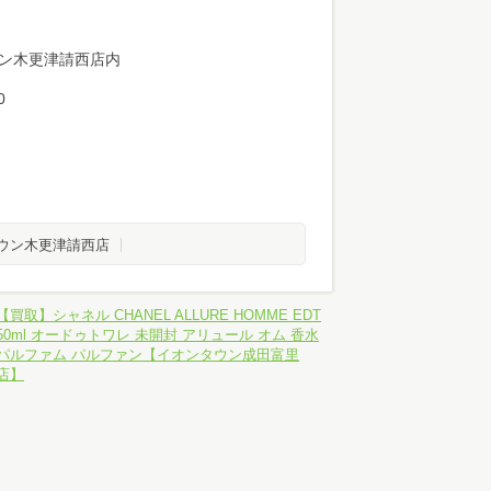
ウン木更津請西店内
0
ウン木更津請西店
【買取】シャネル CHANEL ALLURE HOMME EDT
50ml オードゥトワレ 未開封 アリュール オム 香水
パルファム パルファン【イオンタウン成田富里
店】