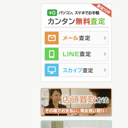
メ
LI
ス