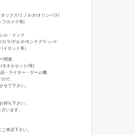
ンタックス/ミノルタ/オリンパス/
レフカメラ等)
シル・インク
ウロラ/デルタ/モンテグラッパ/
/パイロット等）
ー関連、
/タオルセット/等)
製品・ライター・ゲーム機、
すので、
させて下さい。
お持ち下さい。
ございます。
にご来店下さい。