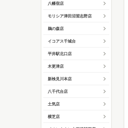
八幡宿店
モリシア津田沼習志野店
鵜の森店
イコアス千城台
平井駅北口店
木更津店
新検見川本店
八千代台店
土気店
横芝店