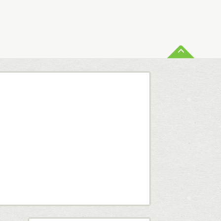
ペー
査定