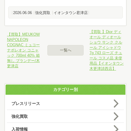
2026.06.06
強化買取
イオンタウン君津店
【買取 】Dior ディ
【買取】MEUKOW
オール ディオール
NAPOLEON
ショウ サンク クル
COGNAC ミュコー
ール アイシャドウ
ナポレオン コニャ
一覧へ
7g 743 ローズ チュ
ック 700ml 40% 箱
ール コスメ品 未使
無し ブランデー/木
用品【イオンタウン
更津店
木更津請西店】
カテゴリー別
プレスリリース
強化買取
入荷情報