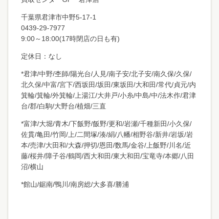
千葉県君津市中野
5-17-1
0439-29-7977
9:00～18:00(17時閉店の日も有)
定休日：なし
*君津/中野/杢師/陽光台/人見/南子安/北子安/南久保/久保/
北久保/中富/宮下/西坂田/坂田/東坂田/大和田/常代/貞元/内
箕輪/箕輪/外箕輪/上湯江/大井戸/小糸/中島/中/法木作/君津
台/郡/白駒/大野台/植畑/三直
*富津/大堀/青木/下飯野/飯野/更和/岩瀬/千種新田/小久保/
佐貫/亀田/竹岡/上/二間塚/湊/絹/八幡/相野谷/新井/岩坂/岩
本/売津/大田和/大森/押切/恩田/数馬/金谷/上飯野/川名/近
藤/桜井/障子谷/鶴岡/西大和田/東大和田/宝竜寺/本郷/八田
沼/横山
*館山/鋸南/鴨川/南房総/大多喜/勝浦