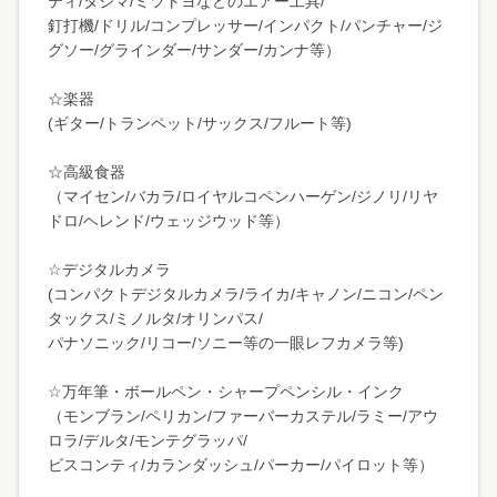
ティ/タジマ/ミツトヨなどのエアー工具/
釘打機/ドリル/コンプレッサー/インパクト/パンチャー/ジ
グソー/グラインダー/サンダー/カンナ等）
☆楽器
(ギター/トランペット/サックス/フルート等)
☆高級食器
（マイセン/バカラ/ロイヤルコペンハーゲン/ジノリ/リヤ
ドロ/ヘレンド/ウェッジウッド等）
☆デジタルカメラ
(コンパクトデジタルカメラ/ライカ/キャノン/ニコン/ペン
タックス/ミノルタ/オリンパス/
パナソニック/リコー/ソニー等の一眼レフカメラ等)
☆万年筆・ボールペン・シャープペンシル・インク
（モンブラン/ペリカン/ファーバーカステル/ラミー/アウ
ロラ/デルタ/モンテグラッパ/
ビスコンティ/カランダッシュ/パーカー/パイロット等）