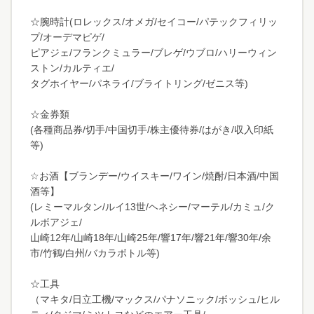
☆腕時計(ロレックス/オメガ/セイコー/パテックフィリッ
プ/オーデマピゲ/
ピアジェ/フランクミュラー/ブレゲ/ウブロ/ハリーウィン
ストン/カルティエ/
タグホイヤー/パネライ/ブライトリング/ゼニス等)
☆金券類
(各種商品券/切手/中国切手/株主優待券/はがき/収入印紙
等)
☆お酒【ブランデー/ウイスキー/ワイン/焼酎/日本酒/中国
酒等】
(レミーマルタン/ルイ13世/ヘネシー/マーテル/カミュ/ク
ルボアジェ/
山崎12年/山崎18年/山崎25年/響17年/響21年/響30年/余
市/竹鶴/白州/バカラボトル等)
☆工具
（マキタ/日立工機/マックス/パナソニック/ボッシュ/ヒル