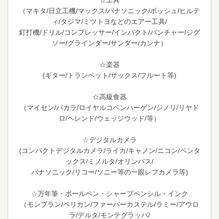
☆工具
（マキタ/日立工機/マックス/パナソニック/ボッシュ/ヒルテ
ィ/タジマ/ミツトヨなどのエアー工具/
釘打機/ドリル/コンプレッサー/インパクト/パンチャー/ジグ
ソー/グラインダー/サンダー/カンナ）
☆楽器
(ギター/トランペット/サックス/フルート等)
☆高級食器
（マイセン/バカラ/ロイヤルコペンハーゲン/ジノリ/リヤド
ロ/ヘレンド/ウェッジウッド/等）
☆デジタルカメラ
(コンパクトデジタルカメラ/ライカ/キャノン/ニコン/ペンタ
ックス/ミノルタ/オリンパス/
パナソニック/リコー/ソニー等の一眼レフカメラ等)
☆万年筆・ボールペン・シャープペンシル・インク
（モンブラン/ペリカン/ファーバーカステル/ラミー/アウロ
ラ/デルタ/モンテグラッパ/