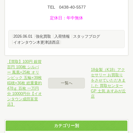
TEL 0438-40-5577
定休日
：年中無休
2026.06.01
強化買取
入荷情報
スタッフブログ
イオンタウン木更津請西店
【買取】100円 銀貨
百円 100枚 シルバ
18金製（K18）アク
ー 鳳凰×25枚 オリ
セサリー お買取り
ンピック 五輪×39枚
をさせていただきま
稲穂×36枚 総重量約
一覧へ
した 買取センター
478ｇ 百枚 一万円
GP 土気 あすみが丘
分 10000円分【イオ
店
ンタウン成田富里
店】
カテゴリー別