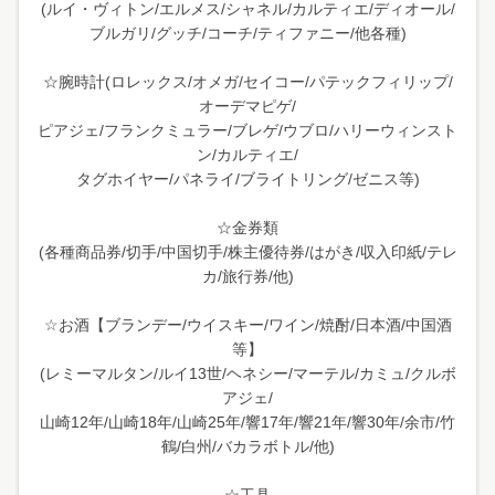
(ルイ・ヴィトン/エルメス/シャネル/カルティエ/ディオール/
ブルガリ/グッチ/コーチ/ティファニー/他各種)
☆腕時計(ロレックス/オメガ/セイコー/パテックフィリップ/
オーデマピゲ/
ピアジェ/フランクミュラー/ブレゲ/ウブロ/ハリーウィンスト
ン/カルティエ/
タグホイヤー/パネライ/ブライトリング/ゼニス等)
☆金券類
(各種商品券/切手/中国切手/株主優待券/はがき/収入印紙/テレ
カ/旅行券/他)
☆お酒【ブランデー/ウイスキー/ワイン/焼酎/日本酒/中国酒
等】
(レミーマルタン/ルイ13世/ヘネシー/マーテル/カミュ/クルボ
アジェ/
山崎12年/山崎18年/山崎25年/響17年/響21年/響30年/余市/竹
鶴/白州/バカラボトル/他)