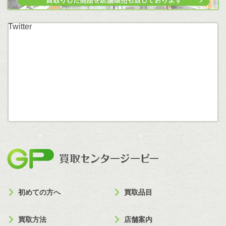
Twitter
買取セン
初めての方へ
買取品目
買取方法
店舗案内