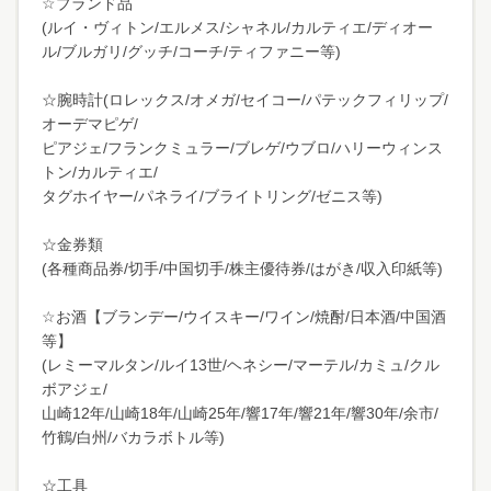
☆ブランド品
(ルイ・ヴィトン/エルメス/シャネル/カルティエ/ディオー
ル/ブルガリ/グッチ/コーチ/ティファニー等)
☆腕時計(ロレックス/オメガ/セイコー/パテックフィリップ/
オーデマピゲ/
ピアジェ/フランクミュラー/ブレゲ/ウブロ/ハリーウィンス
トン/カルティエ/
タグホイヤー/パネライ/ブライトリング/ゼニス等)
☆金券類
(各種商品券/切手/中国切手/株主優待券/はがき/収入印紙等)
☆お酒【ブランデー/ウイスキー/ワイン/焼酎/日本酒/中国酒
等】
(レミーマルタン/ルイ13世/ヘネシー/マーテル/カミュ/クル
ボアジェ/
山崎12年/山崎18年/山崎25年/響17年/響21年/響30年/余市/
竹鶴/白州/バカラボトル等)
☆工具