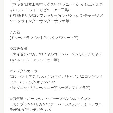
（マキタ/日立工機/マックス/パナソニック/ボッシュ/ヒルテ
ィ/タジマ/ミツトヨなどのエアー工具/
釘打機/ドリル/コンプレッサー/インパクト/パンチャー/ジグ
ソー/グラインダー/サンダー/カンナ等）
☆楽器
(ギター/トランペット/サックス/フルート等)
☆高級食器
（マイセン/バカラ/ロイヤルコペンハーゲン/ジノリ/リヤド
ロ/ヘレンド/ウェッジウッド等）
☆デジタルカメラ
(コンパクトデジタルカメラ/ライカ/キャノン/ニコン/ペンタ
ックス/ミノルタ/オリンパス/
パナソニック/リコー/ソニー等の一眼レフカメラ等)
☆万年筆・ボールペン・シャープペンシル・インク
（モンブラン/ペリカン/ファーバーカステル/ラミー/アウロ
ラ/デルタ/モンテグラッパ/