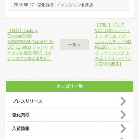
2026.06.27
強化買取
イオンタウン君津店
【買取 】LOUIS
【買取】Jackery
VUITTON ルイヴィ
Explorer300D
トン ダミエ アズー
300W/288Wh(15Ah/19.2V
ル ハムステッドMM
一覧へ
DC) JE-300D ジャクリ ポ
N51206 ハンドバッ
ータブル電源 300D 【イ
グ トートバッグ 中
オンタウン成田富里店】
古品【イオンタウン
木更津請西店】
カテゴリー別
プレスリリース
強化買取
入荷情報