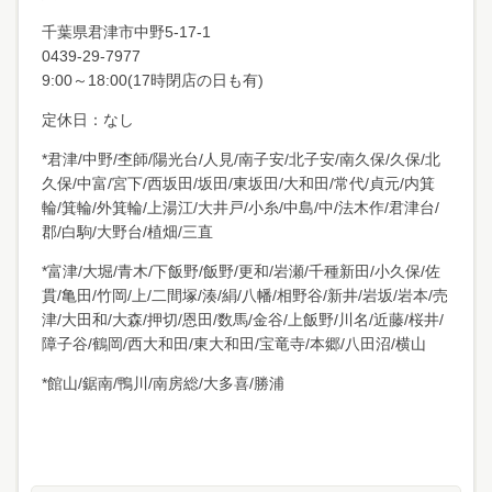
千葉県君津市中野
5-17-1
0439-29-7977
9:00～18:00(17時閉店の日も有)
定休日：なし
*君津/中野/杢師/陽光台/人見/南子安/北子安/南久保/久保/北
久保/中富/宮下/西坂田/坂田/東坂田/大和田/常代/貞元/内箕
輪/箕輪/外箕輪/上湯江/大井戸/小糸/中島/中/法木作/君津台/
郡/白駒/大野台/植畑/三直
*富津/大堀/青木/下飯野/飯野/更和/岩瀬/千種新田/小久保/佐
貫/亀田/竹岡/上/二間塚/湊/絹/八幡/相野谷/新井/岩坂/岩本/売
津/大田和/大森/押切/恩田/数馬/金谷/上飯野/川名/近藤/桜井/
障子谷/鶴岡/西大和田/東大和田/宝竜寺/本郷/八田沼/横山
*館山/鋸南/鴨川/南房総/大多喜/勝浦