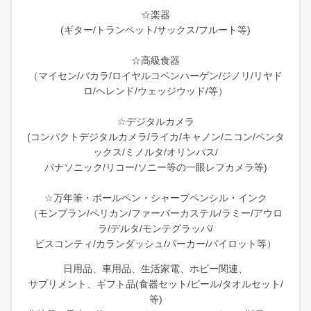
☆楽器
(ギター/トランペット/サックス/フルート等)
☆高級食器
（マイセン/バカラ/ロイヤルコペンハーゲン/ジノリ/リヤド
ロ/ヘレンド/ウェッジウッド/等）
☆デジタルカメラ
(コンパクトデジタルカメラ/ライカ/キャノン/ニコン/ペンタ
ックス/ミノルタ/オリンパス/
パナソニック/リコー/ソニー等の一眼レフカメラ等)
☆万年筆・ボールペン・シャープペンシル・インク
（モンブラン/ペリカン/ファーバーカステル/ラミー/アウロ
ラ/デルタ/モンテグラッパ/
ビスコンティ/カランダッシュ/パーカー/パイロット等）
日用品、車用品、生活家電、ホビー関連、
サプリメント、ギフト品(食器セット/ビール/タオルセット/
等)