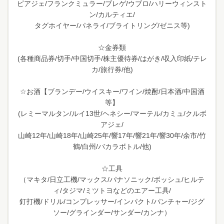
ピアジェ/フランクミュラー/ブレゲ/ウブロ/ハリーウィンスト
ン/カルティエ/
タグホイヤー/パネライ/ブライトリング/ゼニス等)
☆金券類
(各種商品券/切手/中国切手/株主優待券/はがき/収入印紙/テレ
カ/旅行券/他)
☆お酒【ブランデー/ウイスキー/ワイン/焼酎/日本酒/中国酒
等】
(レミーマルタン/ルイ13世/ヘネシー/マーテル/カミュ/クルボ
アジェ/
山崎12年/山崎18年/山崎25年/響17年/響21年/響30年/余市/竹
鶴/白州/バカラボトル/他)
☆工具
（マキタ/日立工機/マックス/パナソニック/ボッシュ/ヒルテ
ィ/タジマ/ミツトヨなどのエアー工具/
釘打機/ドリル/コンプレッサー/インパクト/パンチャー/ジグ
ソー/グラインダー/サンダー/カンナ）