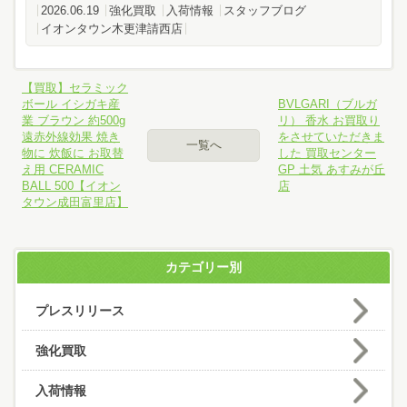
2026.06.19
強化買取
入荷情報
スタッフブログ
イオンタウン木更津請西店
【買取】セラミック
ボール イシガキ産
BVLGARI（ブルガ
業 ブラウン 約500g
リ） 香水 お買取り
遠赤外線効果 焼き
をさせていただきま
一覧へ
物に 炊飯に お取替
した 買取センター
え用 CERAMIC
GP 土気 あすみが丘
BALL 500【イオン
店
タウン成田富里店】
カテゴリー別
プレスリリース
強化買取
入荷情報