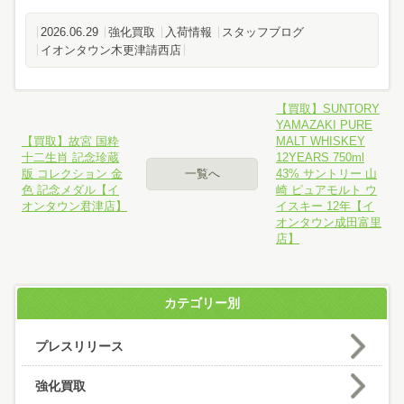
2026.06.29
強化買取
入荷情報
スタッフブログ
イオンタウン木更津請西店
【買取】SUNTORY
YAMAZAKI PURE
【買取】故宮 国粋
MALT WHISKEY
十二生肖 記念珍蔵
12YEARS 750ml
版 コレクション 金
一覧へ
43% サントリー 山
色 記念メダル【イ
崎 ピュアモルト ウ
オンタウン君津店】
イスキー 12年【イ
オンタウン成田富里
店】
カテゴリー別
プレスリリース
強化買取