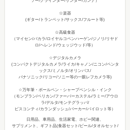
ソー/グラインダー/サンダー/カンナ）
☆楽器
(ギター/トランペット/サックス/フルート等)
☆高級食器
（マイセン/バカラ/ロイヤルコペンハーゲン/ジノリ/リヤド
ロ/ヘレンド/ウェッジウッド/等）
☆デジタルカメラ
(コンパクトデジタルカメラ/ライカ/キャノン/ニコン/ペンタ
ックス/ミノルタ/オリンパス/
パナソニック/リコー/ソニー等の一眼レフカメラ等)
☆万年筆・ボールペン・シャープペンシル・インク
（モンブラン/ペリカン/ファーバーカステル/ラミー/アウロ
ラ/デルタ/モンテグラッパ/
ビスコンティ/カランダッシュ/パーカー/パイロット等）
日用品、車用品、生活家電、ホビー関連、
サプリメント、ギフト品(食器セット/ビール/タオルセット/