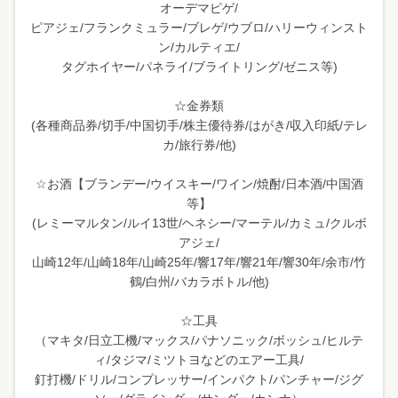
オーデマピゲ/
ピアジェ/フランクミュラー/ブレゲ/ウブロ/ハリーウィンスト
ン/カルティエ/
タグホイヤー/パネライ/ブライトリング/ゼニス等)
☆金券類
(各種商品券/切手/中国切手/株主優待券/はがき/収入印紙/テレ
カ/旅行券/他)
☆お酒【ブランデー/ウイスキー/ワイン/焼酎/日本酒/中国酒
等】
(レミーマルタン/ルイ13世/ヘネシー/マーテル/カミュ/クルボ
アジェ/
山崎12年/山崎18年/山崎25年/響17年/響21年/響30年/余市/竹
鶴/白州/バカラボトル/他)
☆工具
（マキタ/日立工機/マックス/パナソニック/ボッシュ/ヒルテ
ィ/タジマ/ミツトヨなどのエアー工具/
釘打機/ドリル/コンプレッサー/インパクト/パンチャー/ジグ