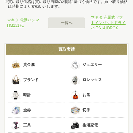
買い取り価格は買い取り当時の相場に基づく価格です。買い取り価格
は時期により変動いたします。
マキタ 充電式ソフ
マキタ 電動ハンマ
一覧へ
トインパクトドライ
HM1317C
バ TS141DRGX
買取実績
貴金属
ジュエリー
ブランド
ロレックス
時計
お酒
金券
切手
工具
生活家電