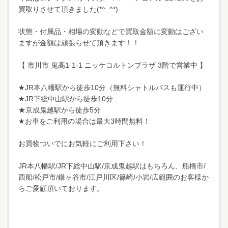
買取りさせて頂きました(*^_^*)
状態・付属品・相場の変動などで買取金額に変動はござい
ますが金額は頑張らせて頂きます！！
【 市川市 鬼高1-1-1 ニッケコルトンプラザ 3階で営業中 】
★JR本八幡駅から徒歩10分（無料シャトルバスも運行中）
★JR下総中山駅から徒歩10分
★京成鬼越駅から徒歩5分
★お車をご利用の場合は最大3時間無料！
お買物ついでにお気軽にご利用下さい！
JR本八幡駅/JR下総中山駅/京成鬼越駅はもちろん、船橋市/
西船/松戸市/鎌ヶ谷市/江戸川区/篠崎/小岩/広範囲のお客様か
らご愛顧頂いております。