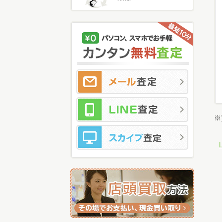
メ
LI
ス