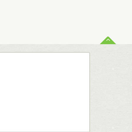
ペー
査定