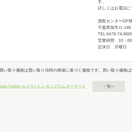
す。
詳しくはお電話に
パソコン、スマホでお手軽カンタン無料査定
買取センターGP
千葉県旭市ロ-146
TEL 0479-74-800
営業時間 10：00
ール査定
定休日 月曜日
NE査定
買い取り価格は買い取り当時の相場に基づく価格です。買い取り価格は
カイプ査定
Louis Vuitton ルイヴィトン モノグラム キーケース
一覧へ