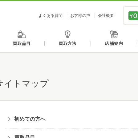
価値あるものを、価値ある価格で買取センタージーピ
よくある質問
お客様の声
会社概要
初めての方へ
買取品目
買取方法
パソコン、スマホでお手軽カンタン無料査定
サイトマップ
ール査定
初めての方へ
NE査定
買取品目