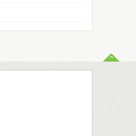
ペー
査定