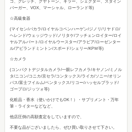
コ、グレッチ、グヤトーン、キラー、シェクター、スタイン
バーガー、VOX、マーシャル、ローランド等)
☆高級食器
(マイセン/バカラ/ロイヤルコペンハーゲン/ジノリ/リヤドロ/
ヘレンド/ウェッジウッド/ノリタケ/フッチェンロイター/ロイ
ヤルアルバート/ロイヤルウースター/アラビア/ローゼンター
ル/アビランドミントン/スポード/シェリー/KPＭ等)
☆カメラ
(コンパクトデジタルカメラ/一眼レフカメラ/キヤノン/ミノル
タ/ニコン/コニカ/京セラ/コンタックス/ライカ/ソニー/オリン
パス/富士フイルム/ペンタックス/リコー/ハッセルブラッド/
ゴープロ/ジッツォ等)
化粧品・香水（使いかけでもOK！）・サプリメント・万年
筆・ライターなどなど、
他店圧倒の高額査定をしていますので、
不要な品がございましたら、ぜひ買い取りさせて下さい。