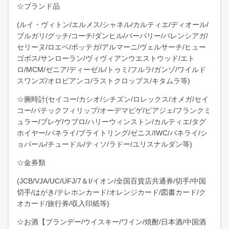
☆ブランド品
(ルイ・ヴィトン/エルメス/シャネル/カルティエ/ディオール/
ブルガリ/グッチ/コーチ/ダンヒル/バーバリー/バレンシアガ/
セリーヌ/ロエベ/ボッテガ/アルマーニ/ヴェルサーチ/ヒュー
ゴボス/サンローラン/ヴィヴィアンウエストウッド/エト
ロ/MCM/ゼニア/ディーゼル/トゥミ/フルラ/ガンゾ/ワイルド
スワンズ/オロビアンコ/ラストクロップス/キタムラ等)
☆腕時計(セイコー/カシオ/シチズン/ロレックス/オメガ/セイ
コー/パテックフィリップ/オーデマピゲ/ピアジェ/フランクミ
ュラー/ブレゲ/ウブロ/ハリーウィンストン/カルティエ/タグ
ホイヤー/パネライ/ブライトリング/ゼニス/IWC/パネライ/シ
ョパール/チュードル/ティソ/ラドー/ユリスナルダン等)
☆金券類
(JCB/VJA/UC/UFJ/7＆I/イオン/全国百貨店共通券/切手/中国
切手/はがき/テレホンカード/オレンジカード/図書カード/ク
オカード/旅行券/収入印紙等)
☆お酒【ブランデー/ウイスキー/ワイン/焼酎/日本酒/中国酒