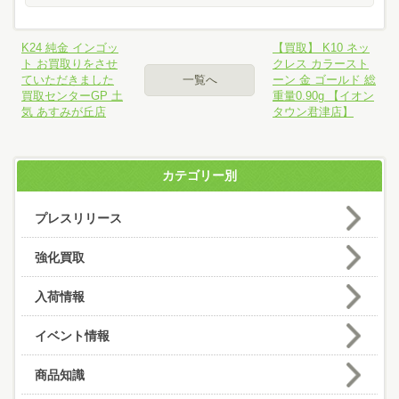
K24 純金 インゴッ
【買取】 K10 ネッ
ト お買取りをさせ
クレス カラースト
ていただきました
一覧へ
ーン 金 ゴールド 総
買取センターGP 土
重量0.90g 【イオン
気 あすみが丘店
タウン君津店】
カテゴリー別
プレスリリース
強化買取
入荷情報
イベント情報
商品知識