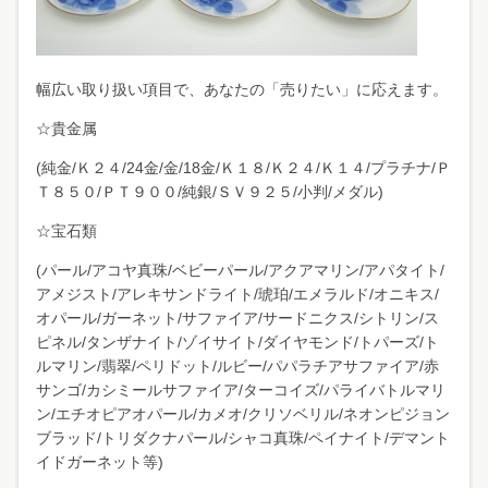
幅広い取り扱い項目で、あなたの「売りたい」に応えます。
☆貴金属
(純金/Ｋ２４/24金/金/18金/Ｋ１８/Ｋ２４/Ｋ１４/プラチナ/Ｐ
Ｔ８５０/ＰＴ９００/純銀/ＳＶ９２５/小判/メダル)
☆宝石類
(パール/アコヤ真珠/ベビーパール/アクアマリン/アパタイト/
アメジスト/アレキサンドライト/琥珀/エメラルド/オニキス/
オパール/ガーネット/サファイア/サードニクス/シトリン/ス
ピネル/タンザナイト/ゾイサイト/ダイヤモンド/トパーズ/ト
ルマリン/翡翠/ペリドット/ルビー/パパラチアサファイア/赤
サンゴ/カシミールサファイア/ターコイズ/パライバトルマリ
ン/エチオピアオパール/カメオ/クリソベリル/ネオンピジョン
ブラッド/トリダクナパール/シャコ真珠/ペイナイト/デマント
イドガーネット等)