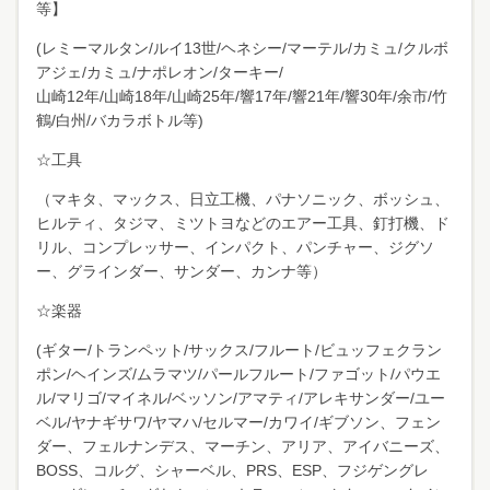
等】
(レミーマルタン/ルイ13世/ヘネシー/マーテル/カミュ/クルボ
アジェ/カミュ/ナポレオン/ターキー/
山崎12年/山崎18年/山崎25年/響17年/響21年/響30年/余市/竹
鶴/白州/バカラボトル等)
☆工具
（マキタ、マックス、日立工機、パナソニック、ボッシュ、
ヒルティ、タジマ、ミツトヨなどのエアー工具、釘打機、ド
リル、コンプレッサー、インパクト、パンチャー、ジグソ
ー、グラインダー、サンダー、カンナ等）
☆楽器
(ギター/トランペット/サックス/フルート/ビュッフェクラン
ポン/ヘインズ/ムラマツ/パールフルート/ファゴット/パウエ
ル/マリゴ/マイネル/ベッソン/アマティ/アレキサンダー/ユー
ベル/ヤナギサワ/ヤマハ/セルマー/カワイ/ギブソン、フェン
ダー、フェルナンデス、マーチン、アリア、アイバニーズ、
BOSS、コルグ、シャーベル、PRS、ESP、フジゲングレ