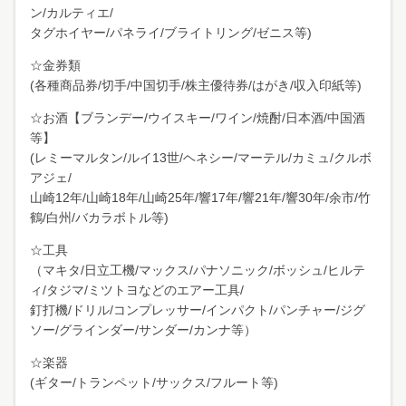
ン/カルティエ/
タグホイヤー/パネライ/ブライトリング/ゼニス等)
☆金券類
(各種商品券/切手/中国切手/株主優待券/はがき/収入印紙等)
☆お酒【ブランデー/ウイスキー/ワイン/焼酎/日本酒/中国酒
等】
(レミーマルタン/ルイ13世/ヘネシー/マーテル/カミュ/クルボ
アジェ/
山崎12年/山崎18年/山崎25年/響17年/響21年/響30年/余市/竹
鶴/白州/バカラボトル等)
☆工具
（マキタ/日立工機/マックス/パナソニック/ボッシュ/ヒルテ
ィ/タジマ/ミツトヨなどのエアー工具/
釘打機/ドリル/コンプレッサー/インパクト/パンチャー/ジグ
ソー/グラインダー/サンダー/カンナ等）
☆楽器
(ギター/トランペット/サックス/フルート等)