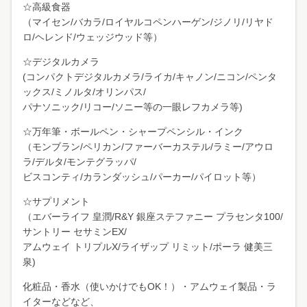
☆高級食器
（マイセン/バカラ/ロイヤルコペンハーゲン/ジノリ/リヤド
ロ/ヘレンド/ウェッジウッド等）
☆デジタルカメラ
(コンパクトデジタルカメラ/ライカ/キャノン/ニコン/ペンタ
ックス/ミノルタ/オリンパス/
パナソニック/リコー/ソニー等の一眼レフカメラ等)
☆万年筆・ボールペン・シャープペンシル・インク
（モンブラン/ペリカン/ファーバーカステル/ラミー/アウロ
ラ/デルタ/モンテグラッパ/
ビスコンティ/カランダッシュ/パーカー/パイロット等）
☆サプリメント
（エバーライフ 皇潤/R&Y 銀座ステファニー プラセンタ100/
サントリー セサミンEX/
アムウェイ トリプルX/ライザップ リミット/ポーラ 健美三
泉)
化粧品・香水（使いかけでもOK！）・アムウェイ製品・ラ
イターなどなど、