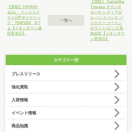
【買取】 Samantha
【買取】TIFFANY
Thavasa サマンサ
＆Co. ドッツツイ
タバサ レディアゼ
スト12Pダイヤリン
ル ハンドバック バ
一覧へ
グ 750Pt950 8.7
イカラー ツートン
ｇ【イオンタウン成
ホワイト×ピンク系
田富里店】
南京錠【イオンタウ
ン君津店】
カテゴリー別
プレスリリース
強化買取
入荷情報
イベント情報
商品知識