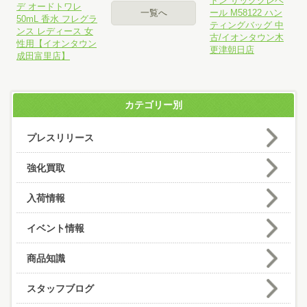
トン サッククレベ
デ オードトワレ
一覧へ
ール M58122 ハン
50mL 香水 フレグラ
ティングバッグ 中
ンス レディース 女
古/イオンタウン木
性用【イオンタウン
更津朝日店
成田富里店】
カテゴリー別
プレスリリース
強化買取
入荷情報
イベント情報
商品知識
スタッフブログ