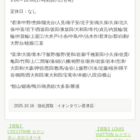
9:00～18:00(17時閉店の日も有)
定休日：なし
*君津/中野/杢師/陽光台/人見/南子安/北子安/南久保/久保/北久
保/中富/宮下/西坂田/坂田/東坂田/大和田/常代/貞元/内箕輪/箕
輪/外箕輪/上湯江/大井戸/小糸/中島/中/法木作/君津台/郡/白駒/
大野台/植畑/三直
*富津/大堀/青木/下飯野/飯野/更和/岩瀬/千種新田/小久保/佐貫/
亀田/竹岡/上/二間塚/湊/絹/八幡/相野谷/新井/岩坂/岩本/売津/
大田和/大森/押切/恩田/数馬/金谷/上飯野/川名/近藤/桜井/障子
谷/鶴岡/西大和田/東大和田/宝竜寺/本郷/八田沼/横山
*館山/鋸南/鴨川/南房総/大多喜/勝浦
2025.10.16
強化買取
イオンタウン君津店
【買取】
【買取】LOUIS
L’OCCITANE ロクシ
VUITTON ルイヴィ
タン ネロリオーキ