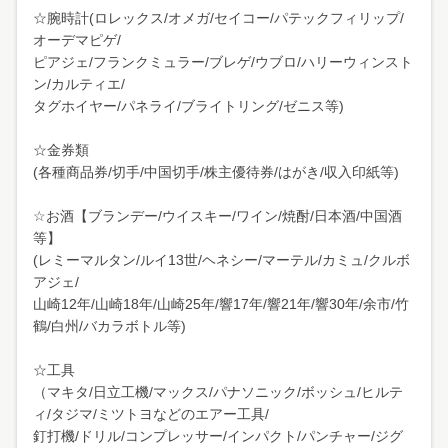
☆腕時計(ロレックス/オメガ/セイコー/パテックフィリップ/
オーデマピゲ/
ピアジェ/フランクミュラー/ブレゲ/ウブロ/ハリーウィンスト
ン/カルティエ/
タグホイヤー/パネライ/ブライトリング/ゼニス等)
☆金券類
(各種商品券/切手/中国切手/株主優待券/はがき/収入印紙等)
☆お酒【ブランデー/ウイスキー/ワイン/焼酎/日本酒/中国酒
等】
(レミーマルタン/ルイ13世/ヘネシー/マーテル/カミュ/クルボ
アジェ/
山崎12年/山崎18年/山崎25年/響17年/響21年/響30年/余市/竹
鶴/白州/バカラボトル等)
☆工具
（マキタ/日立工機/マックス/パナソニック/ボッシュ/ヒルテ
ィ/タジマ/ミツトヨなどのエアー工具/
釘打機/ドリル/コンプレッサー/インパクト/パンチャー/ジグ