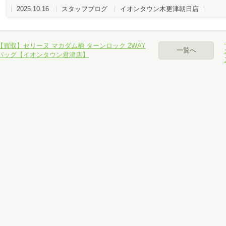
2025.10.16
スタッフブログ
イオンタウン木更津朝日店
パソコン、スマホでお手軽カンタン無料査定
【買取】セリーヌ マカダム柄 ターンロック 2WAY
一覧へ
バッグ【イオンタウン君津店】
ール査定
NE査定
カイプ査定