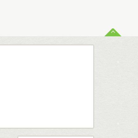
ペー
査定