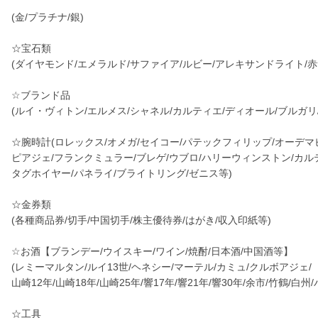
(金/プラチナ/銀)
☆宝石類
(ダイヤモンド/エメラルド/サファイア/ルビー/アレキサンドライト/赤
☆ブランド品
(ルイ・ヴィトン/エルメス/シャネル/カルティエ/ディオール/ブルガリ
☆腕時計(ロレックス/オメガ/セイコー/パテックフィリップ/オーデマ
ピアジェ/フランクミュラー/ブレゲ/ウブロ/ハリーウィンストン/カル
タグホイヤー/パネライ/ブライトリング/ゼニス等)
☆金券類
(各種商品券/切手/中国切手/株主優待券/はがき/収入印紙等)
☆お酒【ブランデー/ウイスキー/ワイン/焼酎/日本酒/中国酒等】
(レミーマルタン/ルイ13世/ヘネシー/マーテル/カミュ/クルボアジェ/
山崎12年/山崎18年/山崎25年/響17年/響21年/響30年/余市/竹鶴/白
☆工具