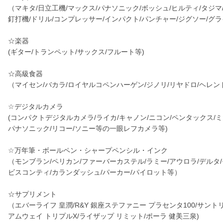
（マキタ/日立工機/マックス/パナソニック/ボッシュ/ヒルティ/タジ
釘打機/ドリル/コンプレッサー/インパクト/パンチャー/ジグソー/グ
☆楽器
(ギター/トランペット/サックス/フルート等)
☆高級食器
（マイセン/バカラ/ロイヤルコペンハーゲン/ジノリ/リヤドロ/ヘレン
☆デジタルカメラ
(コンパクトデジタルカメラ/ライカ/キャノン/ニコン/ペンタックス/ミ
パナソニック/リコー/ソニー等の一眼レフカメラ等)
☆万年筆・ボールペン・シャープペンシル・インク
（モンブラン/ペリカン/ファーバーカステル/ラミー/アウロラ/デルタ
ビスコンティ/カランダッシュ/パーカー/パイロット等）
☆サプリメント
（エバーライフ 皇潤/R&Y 銀座ステファニー プラセンタ100/サントリ
アムウェイ トリプルX/ライザップ リミット/ポーラ 健美三泉)