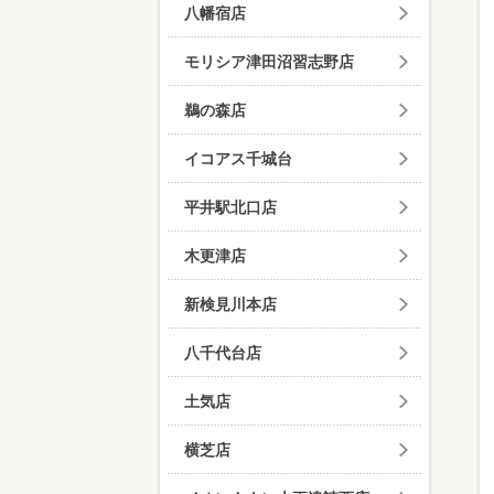
八幡宿店
モリシア津田沼習志野店
鵜の森店
イコアス千城台
平井駅北口店
木更津店
新検見川本店
八千代台店
土気店
横芝店