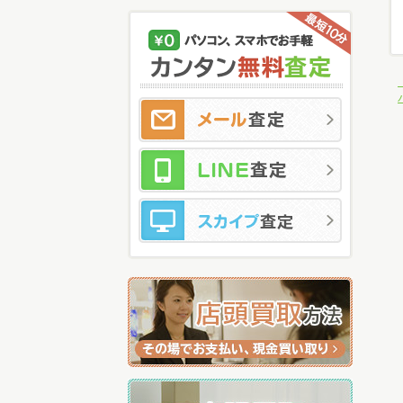
メ
LI
ス