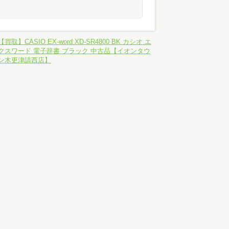
【買取】CASIO EX-word XD-SR4800 BK カシオ エ
クスワード 電子辞書 ブラック 中古品【イオンタウ
ン木更津請西店】