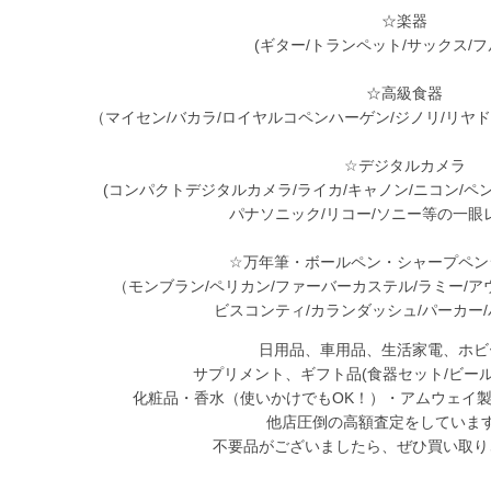
☆楽器
(ギター/トランペット/サックス/フ
☆高級食器
（マイセン/バカラ/ロイヤルコペンハーゲン/ジノリ/リヤド
☆デジタルカメラ
(コンパクトデジタルカメラ/ライカ/キャノン/ニコン/ペ
パナソニック/リコー/ソニー等の一眼
☆万年筆・ボールペン・シャープペン
（モンブラン/ペリカン/ファーバーカステル/ラミー/ア
ビスコンティ/カランダッシュ/パーカー
日用品、車用品、生活家電、ホビ
サプリメント、ギフト品(食器セット/ビール
化粧品・香水（使いかけでもOK！）・アムウェイ
他店圧倒の高額査定をしていま
不要品がございましたら、ぜひ買い取り