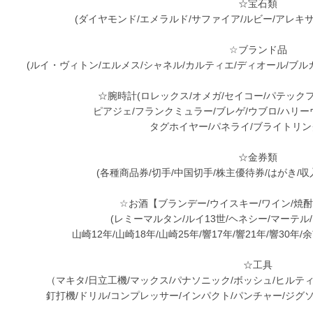
☆宝石類
(ダイヤモンド/エメラルド/サファイア/ルビー/アレキ
☆ブランド品
(ルイ・ヴィトン/エルメス/シャネル/カルティエ/ディオール/ブルガ
☆腕時計(ロレックス/オメガ/セイコー/パテック
ピアジェ/フランクミュラー/ブレゲ/ウブロ/ハリー
タグホイヤー/パネライ/ブライトリン
☆金券類
(各種商品券/切手/中国切手/株主優待券/はがき/収
☆お酒【ブランデー/ウイスキー/ワイン/焼酎
(レミーマルタン/ルイ13世/ヘネシー/マーテル
山崎12年/山崎18年/山崎25年/響17年/響21年/響30年/
☆工具
（マキタ/日立工機/マックス/パナソニック/ボッシュ/ヒルテ
釘打機/ドリル/コンプレッサー/インパクト/パンチャー/ジグ