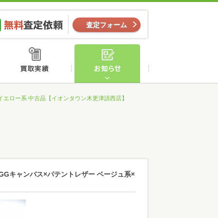
ー
無料査定依頼
査定フォーム
店舗案内
買取実績
お知らせ
ュ系×イエロー系 中古品【イオンタウン木更津請西店】
柄 GGキャンバス×パテントレザー ベージュ系×