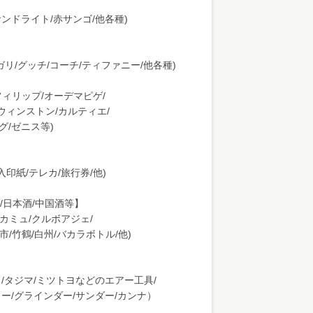
サンドライト/赤サンゴ/他各種)
リ/グッチ/コーチ/ティファニー/他各種)
フィリップ/オーデマピゲ/
ウィンストン/カルティエ/
グ/ゼニス等)
入印紙/テレカ/旅行券/他)
/日本酒/中国酒等】
/カミュ/クルボアジェ/
余市/竹鶴/白州/バカラボトル/他)
ィ/タジマ/ミツトヨなどのエアー工具/
ソー/グラインダー/サンダー/カンナ）