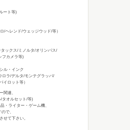
ルート等)
ロ/ヘレンド/ウェッジウッド/等）
ンタックス/ミノルタ/オリンパス/
レフカメラ等)
シル・インク
ウロラ/デルタ/モンテグラッパ/
/パイロット等）
ー関連、
/タオルセット/等)
製品・ライター・ゲーム機、
すので、
させて下さい。