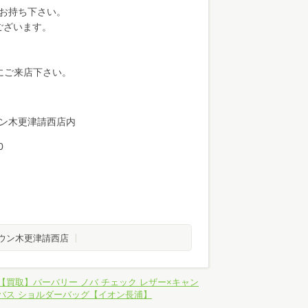
お持ち下さい。
ございます。
にご来店下さい。
ウン木更津請西店内
0
ウン木更津請西店
【買取】バーバリー ノバ チェック レザー×キャン
バス ショルダーバッグ【イオン長浦】