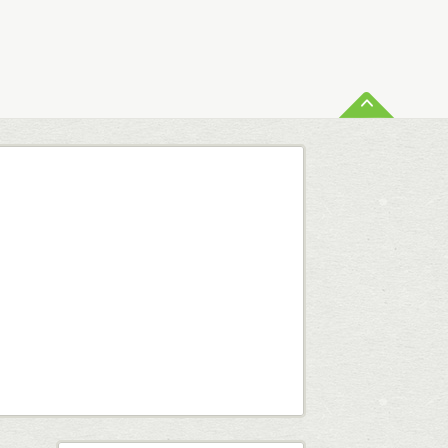
ペー
査定