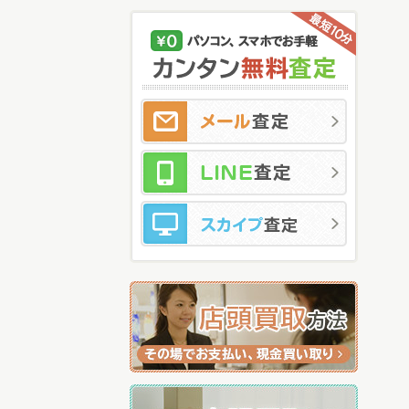
メ
LI
ス