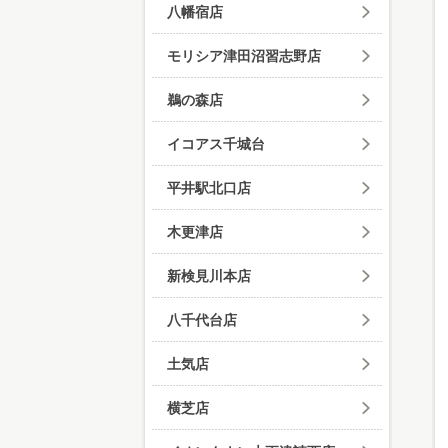
八幡宿店
モリシア津田沼習志野店
鵜の森店
イコアス千城台
平井駅北口店
木更津店
新検見川本店
八千代台店
土気店
横芝店