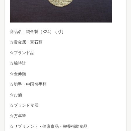
商品名：純金製（K24） 小判
☆貴金属・宝石類
☆ブランド品
☆腕時計
☆金券類
☆切手・中国切手類
☆お酒
☆ブランド食器
☆万年筆
☆サプリメント・健康食品・栄養補助食品