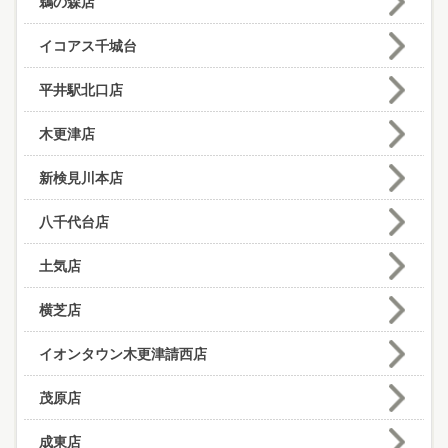
鵜の森店
イコアス千城台
平井駅北口店
木更津店
新検見川本店
八千代台店
土気店
横芝店
イオンタウン木更津請西店
茂原店
成東店