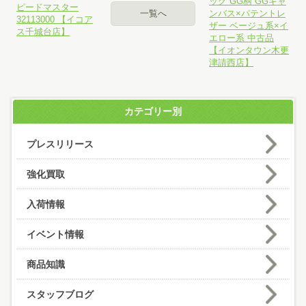
ッグ GG柄 GGキャ
ピードマスター
一覧へ
ンバス×パテントレ
32113000 【イコア
ザー ベージュ系×イ
ス千城台店】
エロー系 中古品
【イオンタウン木更
津請西店】
カテゴリー別
プレスリリース
強化買取
入荷情報
イベント情報
商品知識
スタッフブログ